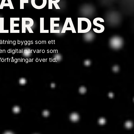
A FÖR
LER LEADS
mätning byggs som ett
n digital närvaro som
förfrågningar över tid.