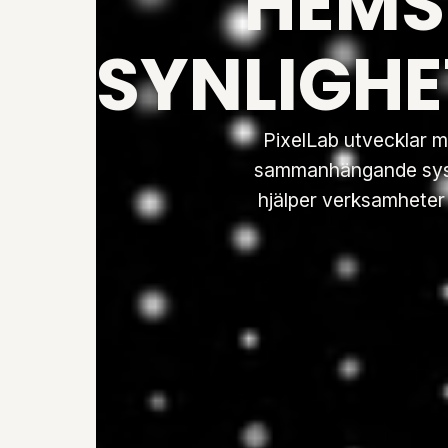
HEMS
SYNLIGHE
PixelLab utvecklar m
sammanhängande syste
hjälper verksamheter a