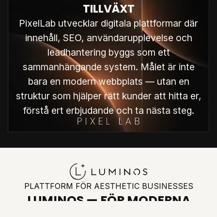
TILLVÄXT
PixelLab utvecklar digitala plattformar där
innehåll, SEO, användarupplevelse och
leadhantering byggs som ett
sammanhängande system. Målet är inte
bara en modern webbplats — utan en
struktur som hjälper rätt kunder att hitta er,
förstå ert erbjudande och ta nästa steg.
PLATTFORM FÖR AESTHETIC BUSINESSES
LUMINOS — FÖR MODERNA
AESTHETIC OCH MEDTECH-