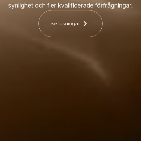
synlighet och fler kvalificerade förfrågningar.
Se lösningar